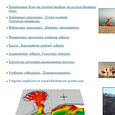
Προσδιορισμός θέσης και πλοήγηση ακριβείας για εκτέλεση θαλασσίων
έργων.
Τοπογραφικές αποτυπώσεις - Τεχνική γεωδαισία
Αποτύπωση κατασκευών.
Βυθομετρικές αποτυπώσεις - Θαλάσσιες χαρτογραφήσεις.
Μορφολογικές αποτυπώσεις επιφάνειας πυθμένα.
Έρευνα - Χαρτογράφηση υποδομής πυθμένα.
Δειγματοληψίες πυθμένα - Γεωτεχνικές αναλύσεις.
Συλλογή και επεξεργασία ωκεανογραφικών στοιχείων.
Υποβρύχιες επιθεωρήσεις - Πραγματογνωμοσύνες.
Υπηρεσίες συμβούλου σε τεχνικά θαλάσσια και χερσαία έργα.